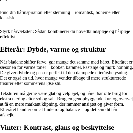
Find din hårinspiration efter stemning – romantisk, boheme eller
klassisk
Styrk hårvæksten: Sådan kombinerer du hovedbundspleje og hårpleje
effektivt
Efterår: Dybde, varme og struktur
Når bladene skifter farve, gør mange det samme med håret. Efteråret er
sæsonen for varme toner – kobber, karamel, kastanje og mørk honning.
De giver dybde og passer perfekt til den dæmpede efterårsbelysning.
Det er også en tid, hvor mange vender tilbage til mere strukturerede
frisurer efter sommerens løse stil.
Teksturen må gerne være glat og velplejet, og håret har ofte brug for
ekstra næring efter sol og salt. Brug en genopbyggende kur, og overvej
at få en mere markant klipning, der rammer ansigtet og giver form.
Efteråret handler om at finde ro og balance – og det kan dit hår
afspejle.
Vinter: Kontrast, glans og beskyttelse