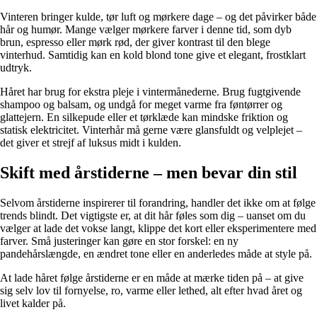
Vinteren bringer kulde, tør luft og mørkere dage – og det påvirker både
hår og humør. Mange vælger mørkere farver i denne tid, som dyb
brun, espresso eller mørk rød, der giver kontrast til den blege
vinterhud. Samtidig kan en kold blond tone give et elegant, frostklart
udtryk.
Håret har brug for ekstra pleje i vintermånederne. Brug fugtgivende
shampoo og balsam, og undgå for meget varme fra føntørrer og
glattejern. En silkepude eller et tørklæde kan mindske friktion og
statisk elektricitet. Vinterhår må gerne være glansfuldt og velplejet –
det giver et strejf af luksus midt i kulden.
Skift med årstiderne – men bevar din stil
Selvom årstiderne inspirerer til forandring, handler det ikke om at følge
trends blindt. Det vigtigste er, at dit hår føles som dig – uanset om du
vælger at lade det vokse langt, klippe det kort eller eksperimentere med
farver. Små justeringer kan gøre en stor forskel: en ny
pandehårslængde, en ændret tone eller en anderledes måde at style på.
At lade håret følge årstiderne er en måde at mærke tiden på – at give
sig selv lov til fornyelse, ro, varme eller lethed, alt efter hvad året og
livet kalder på.