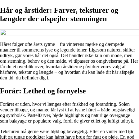
Hår og årstider: Farver, teksturer og
længder der afspejler stemningen
Håret følger ofte årets rytme – fra vinterens mørke og dæmpede
nuancer til sommerens lyse og legende toner. Ligesom naturen skifter
udtryk, gør vores hår det også. Det handler ikke kun om mode, men
om stemning, behov og den måde, vi tilpasser os omgivelserne på. Her
får du et overblik over, hvordan årstiderne påvirker vores valg af
hårfarve, tekstur og længde – og hvordan du kan lade dit hår afspejle
den tid, du befinder dig i.
Forår: Lethed og fornyelse
Foråret er tiden, hvor vi længes efter friskhed og forandring. Solen
vender tilbage, og mange får lyst til at lysne håret – både bogstaveligt
og symbolsk. Pastelfarver, bløde highlights og naturlige overgange
som balayage er populære valg, fordi de giver et let og luftigt udtryk.
Teksturen må gerne være blød og bevægelig. Efter en vinter med tør
luft og tunge produkter kan håret have brug for fugt og pleje. En god