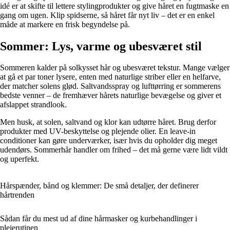
idé er at skifte til lettere stylingprodukter og give håret en fugtmaske en
gang om ugen. Klip spidserne, så håret får nyt liv – det er en enkel
måde at markere en frisk begyndelse på.
Sommer: Lys, varme og ubesværet stil
Sommeren kalder på solkysset hår og ubesværet tekstur. Mange vælger
at gå et par toner lysere, enten med naturlige striber eller en helfarve,
der matcher solens glød. Saltvandsspray og lufttørring er sommerens
bedste venner – de fremhæver hårets naturlige bevægelse og giver et
afslappet strandlook.
Men husk, at solen, saltvand og klor kan udtørre håret. Brug derfor
produkter med UV-beskyttelse og plejende olier. En leave-in
conditioner kan gøre underværker, især hvis du opholder dig meget
udendørs. Sommerhår handler om frihed – det må gerne være lidt vildt
og uperfekt.
Hårspænder, bånd og klemmer: De små detaljer, der definerer
hårtrenden
Sådan får du mest ud af dine hårmasker og kurbehandlinger i
plejerutinen