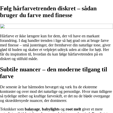
Følg hårfarvetrenden diskret – sådan
bruger du farve med finesse
Hårfarve er ikke længere kun for dem, der vil have en markant
forandring. I dag handler trenden i lige så høj grad om at bruge farve
med finesse – små justeringer, der fremhæver din naturlige tone, giver
glød til huden og skaber et velplejet udtryk uden at råbe for højt. Her
får du inspiration til, hvordan du kan følge hårfarvetrenden på en
diskret og stilfuld måde.
Subtile nuancer – den moderne tilgang til
farve
De seneste år har hårmoden bevæget sig væk fra de ekstreme
kontraster og over mod det naturlige og personlige. Hvor man tidligere
så tydelige striber og kraftige farveskift, er det nu de bløde overgange
og skræddersyede nuancer, der dominerer.
Teknikker som
balayage
,
babylights
og
root melt
giver et mere