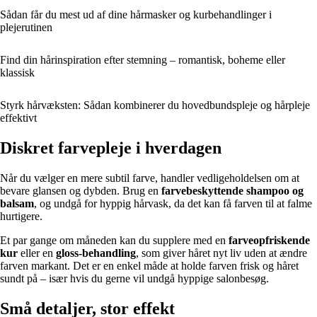
Sådan får du mest ud af dine hårmasker og kurbehandlinger i
plejerutinen
Find din hårinspiration efter stemning – romantisk, boheme eller
klassisk
Styrk hårvæksten: Sådan kombinerer du hovedbundspleje og hårpleje
effektivt
Diskret farvepleje i hverdagen
Når du vælger en mere subtil farve, handler vedligeholdelsen om at
bevare glansen og dybden. Brug en
farvebeskyttende shampoo og
balsam
, og undgå for hyppig hårvask, da det kan få farven til at falme
hurtigere.
Et par gange om måneden kan du supplere med en
farveopfriskende
kur
eller en
gloss-behandling
, som giver håret nyt liv uden at ændre
farven markant. Det er en enkel måde at holde farven frisk og håret
sundt på – især hvis du gerne vil undgå hyppige salonbesøg.
Små detaljer, stor effekt