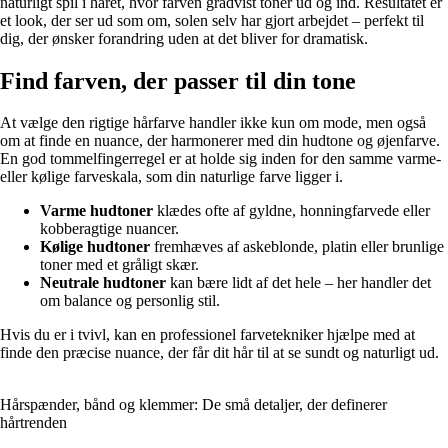
naturligt spil i håret, hvor farven gradvist toner ud og ind. Resultatet er
et look, der ser ud som om, solen selv har gjort arbejdet – perfekt til
dig, der ønsker forandring uden at det bliver for dramatisk.
Find farven, der passer til din tone
At vælge den rigtige hårfarve handler ikke kun om mode, men også
om at finde en nuance, der harmonerer med din hudtone og øjenfarve.
En god tommelfingerregel er at holde sig inden for den samme varme-
eller kølige farveskala, som din naturlige farve ligger i.
Varme hudtoner
klædes ofte af gyldne, honningfarvede eller
kobberagtige nuancer.
Kølige hudtoner
fremhæves af askeblonde, platin eller brunlige
toner med et gråligt skær.
Neutrale hudtoner
kan bære lidt af det hele – her handler det
om balance og personlig stil.
Hvis du er i tvivl, kan en professionel farvetekniker hjælpe med at
finde den præcise nuance, der får dit hår til at se sundt og naturligt ud.
Hårspænder, bånd og klemmer: De små detaljer, der definerer
hårtrenden