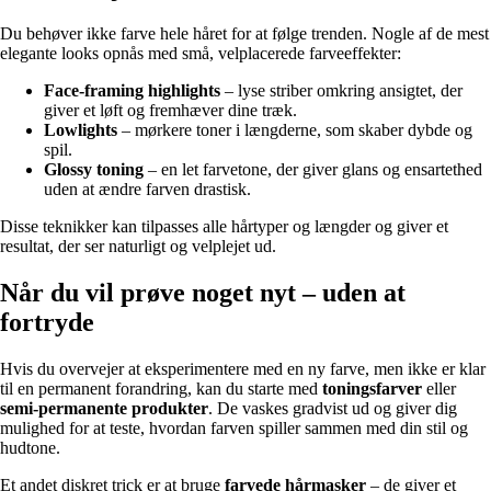
Du behøver ikke farve hele håret for at følge trenden. Nogle af de mest
elegante looks opnås med små, velplacerede farveeffekter:
Face-framing highlights
– lyse striber omkring ansigtet, der
giver et løft og fremhæver dine træk.
Lowlights
– mørkere toner i længderne, som skaber dybde og
spil.
Glossy toning
– en let farvetone, der giver glans og ensartethed
uden at ændre farven drastisk.
Disse teknikker kan tilpasses alle hårtyper og længder og giver et
resultat, der ser naturligt og velplejet ud.
Når du vil prøve noget nyt – uden at
fortryde
Hvis du overvejer at eksperimentere med en ny farve, men ikke er klar
til en permanent forandring, kan du starte med
toningsfarver
eller
semi-permanente produkter
. De vaskes gradvist ud og giver dig
mulighed for at teste, hvordan farven spiller sammen med din stil og
hudtone.
Et andet diskret trick er at bruge
farvede hårmasker
– de giver et